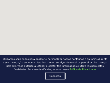
Utilizamos seus dados para analisar e personalizar nossos conteúdos e anúncios durante
a sua navegação em nossa plataforma e em serviços de terceiros parceiros. Ao navegar
pelo site, você autoriza a Estapar a coletar tais informações e utilizá-las para estas
finalidades. Em caso de dúvidas, acesse nossa
Política de Privacidade
.
Concordo
Encontre a unidade, reserve sua