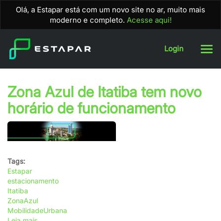
Olá, a Estapar está com um novo site no ar, muito mais
moderno e completo.
Acesse aqui!
estacionamento
Pular
Login
para
o
conteúdo
principal
Zona Azul de Itatiba tem novo
horário de funcionamento
Tags:
Estapar
estacionamento
Itatiba
ZonaAzul
MobilidadeUrbana
Leia mais
sobre