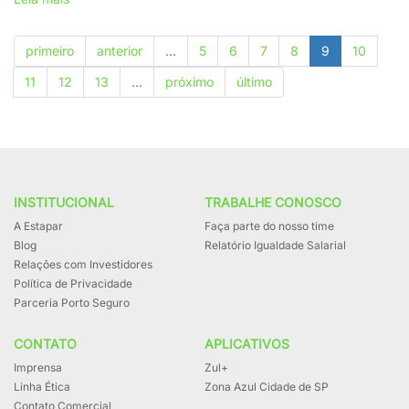
Zona
Azul
primeiro
anterior
…
5
6
7
8
9
10
de
Itatiba
11
12
13
…
próximo
último
tem
novo
horário
de
funcionamento
INSTITUCIONAL
TRABALHE CONOSCO
A Estapar
Faça parte do nosso time
Blog
Relatório Igualdade Salarial
Relações com Investidores
Política de Privacidade
Parceria Porto Seguro
CONTATO
APLICATIVOS
Imprensa
Zul+
Linha Ética
Zona Azul Cidade de SP
Contato Comercial