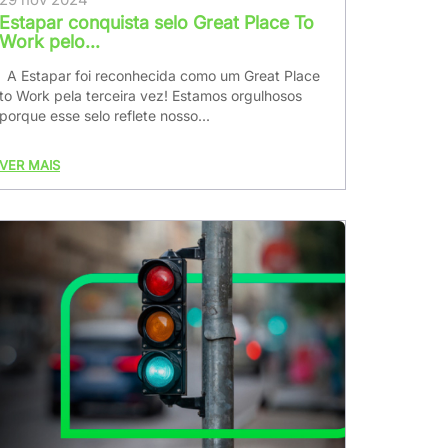
Estapar conquista selo Great Place To
Work pelo...
A Estapar foi reconhecida como um Great Place
to Work pela terceira vez! Estamos orgulhosos
porque esse selo reflete nosso...
VER MAIS